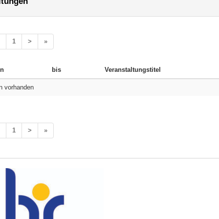
ltungen
1
>
»
n
bis
Veranstaltungstitel
n vorhanden
1
>
»