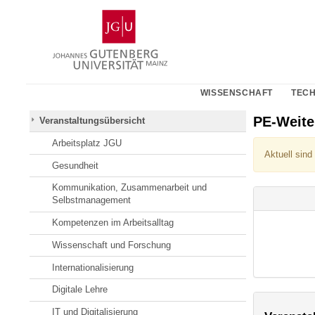
Zum
Johannes
Inhalt
Gutenberg-
springen
Universität
Mainz
WISSENSCHAFT
TECH
PE-Weit
Veranstaltungsübersicht
Arbeitsplatz JGU
Aktuell sind
Gesundheit
Kommunikation, Zusammenarbeit und
Selbstmanagement
Kompetenzen im Arbeitsalltag
Wissenschaft und Forschung
Internationalisierung
Digitale Lehre
IT und Digitalisierung