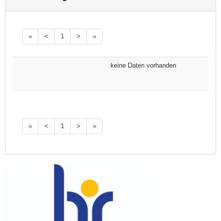
«
<
1
>
»
keine Daten vorhanden
«
<
1
>
»