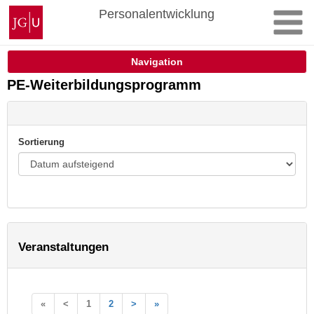
Zum
Johannes
Personalentwicklung
Inhalt
Gutenberg-
springen
Universität
Mainz
Navigation
PE-Weiterbildungsprogramm
Sortierung
Veranstaltungen
«
<
1
2
>
»