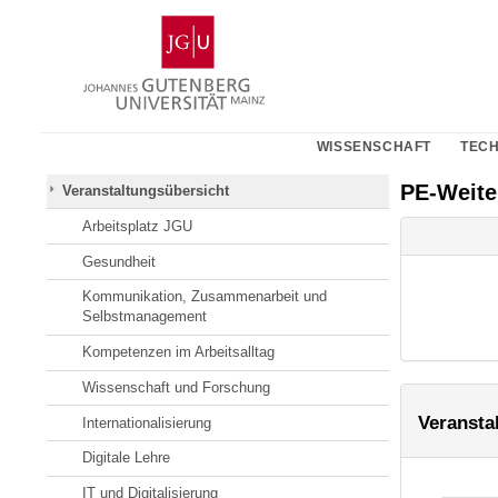
Zum
Johannes
Inhalt
Gutenberg-
springen
Universität
Mainz
WISSENSCHAFT
TECH
PE-Weit
Veranstaltungsübersicht
Arbeitsplatz JGU
Gesundheit
Kommunikation, Zusammenarbeit und
Selbstmanagement
Kompetenzen im Arbeitsalltag
Wissenschaft und Forschung
Veransta
Internationalisierung
Digitale Lehre
IT und Digitalisierung