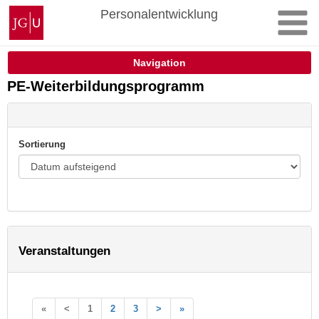
Zum
Johannes
Personalentwicklung
Inhalt
Gutenberg-
springen
Universität
Mainz
Navigation
PE-Weiterbildungsprogramm
Sortierung
Veranstaltungen
«
<
1
2
3
>
»