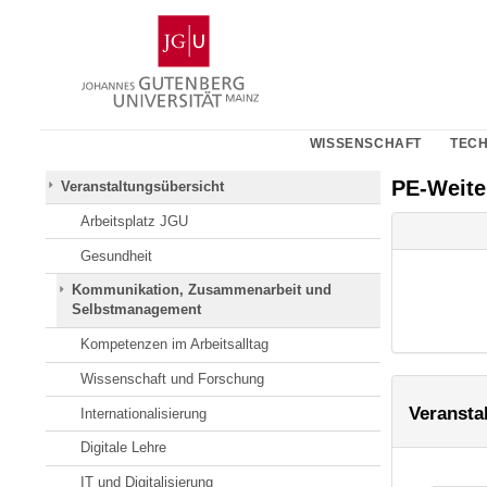
Zum
Johannes
Inhalt
Gutenberg-
springen
Universität
Mainz
WISSENSCHAFT
TECH
PE-Weit
Veranstaltungsübersicht
Arbeitsplatz JGU
Gesundheit
Kommunikation, Zusammenarbeit und
Selbstmanagement
Kompetenzen im Arbeitsalltag
Wissenschaft und Forschung
Veransta
Internationalisierung
Digitale Lehre
IT und Digitalisierung