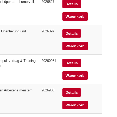
hüper ist – humorvoll,
2026827
Details
Warenkorb
 Orientierung und
2026097
Details
Warenkorb
mpulsvortrag & Training
20260981
Details
n
Warenkorb
len Arbeitens meistern
2026980
Details
Warenkorb