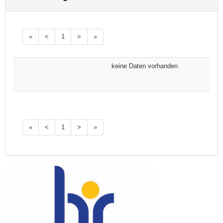
«
<
1
>
»
keine Daten vorhanden
«
<
1
>
»