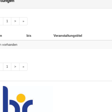
ltungen
1
>
»
n
bis
Veranstaltungstitel
n vorhanden
1
>
»