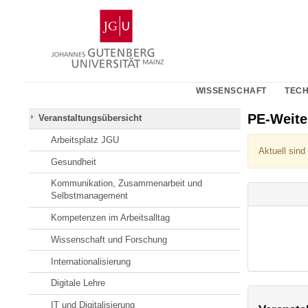
Zum
Johannes
Inhalt
Gutenberg-
springen
Universität
Mainz
WISSENSCHAFT
TECH
PE-Weit
Veranstaltungsübersicht
Arbeitsplatz JGU
Aktuell sind
Gesundheit
Kommunikation, Zusammenarbeit und
Selbstmanagement
Kompetenzen im Arbeitsalltag
Wissenschaft und Forschung
Internationalisierung
Digitale Lehre
IT und Digitalisierung