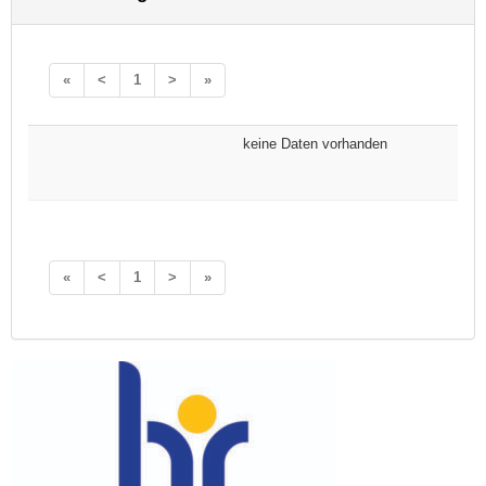
«
<
1
>
»
keine Daten vorhanden
«
<
1
>
»