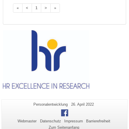
«
<
1
>
»
Zusätzliche
Seiten-
Letzte
Personalentwicklung
26. April 2022
Name:
Aktualisierung:
Informationen
Facebook
zu
Webmaster
Datenschutz
Impressum
Barrierefreiheit
dieser
Zum Seitenanfang