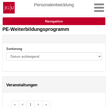
Zum
Johannes
Personalentwicklung
Inhalt
Gutenberg-
springen
Universität
Mainz
Navigation
PE-Weiterbildungsprogramm
Sortierung
Veranstaltungen
«
<
1
>
»