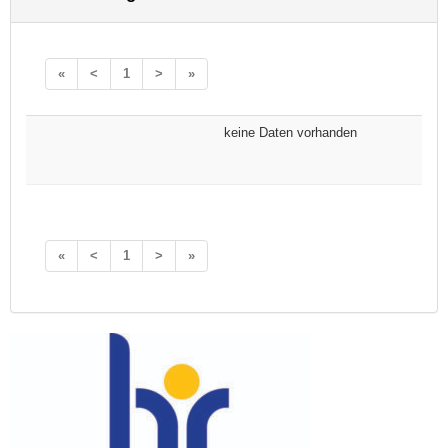
«
<
1
>
»
keine Daten vorhanden
«
<
1
>
»