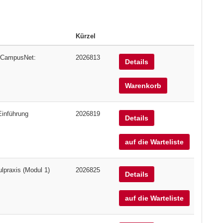
Kürzel
n CampusNet:
2026813
Details
Warenkorb
Einführung
2026819
Details
auf die Warteliste
lpraxis (Modul 1)
2026825
Details
auf die Warteliste