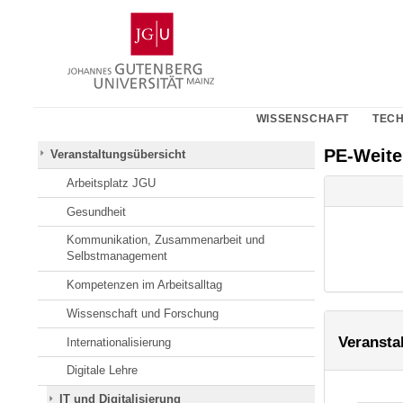
Zum
Johannes
Inhalt
Gutenberg-
springen
Universität
Mainz
WISSENSCHAFT
TECH
PE-Weit
Veranstaltungsübersicht
Arbeitsplatz JGU
Gesundheit
Kommunikation, Zusammenarbeit und
Selbstmanagement
Kompetenzen im Arbeitsalltag
Wissenschaft und Forschung
Veransta
Internationalisierung
Digitale Lehre
IT und Digitalisierung