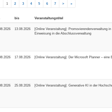
1
2
3
4
5
6
7
>
»
n
bis
Veranstaltungstitel
08.2026
13.08.2026
[Online Veranstaltung]: Promovierendenverwaltung i
Einweisung in die Abschlussverwaltung
08.2026
17.08.2026
[Online Veranstaltung]: Der Microsoft Planner – eine 
08.2026
25.08.2026
[Online Veranstaltung]: Generative KI in der Hochschu