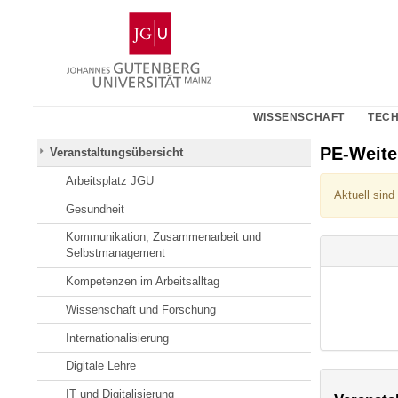
Zum
Johannes
Inhalt
Gutenberg-
springen
Universität
Mainz
WISSENSCHAFT
TECH
PE-Weit
Veranstaltungsübersicht
Arbeitsplatz JGU
Aktuell sind
Gesundheit
Kommunikation, Zusammenarbeit und
Selbstmanagement
Kompetenzen im Arbeitsalltag
Wissenschaft und Forschung
Internationalisierung
Digitale Lehre
IT und Digitalisierung