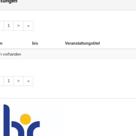
ltungen
1
>
»
n
bis
Veranstaltungstitel
n vorhanden
1
>
»