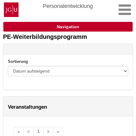
Zum
Johannes
Personalentwicklung
Inhalt
Gutenberg-
springen
Universität
Mainz
Navigation
PE-Weiterbildungsprogramm
Sortierung
Veranstaltungen
«
<
1
>
»