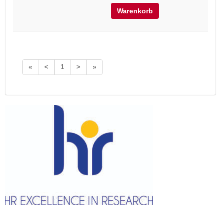
Warenkorb
«
<
1
>
»