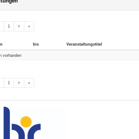
ltungen
1
>
»
n
bis
Veranstaltungstitel
n vorhanden
1
>
»