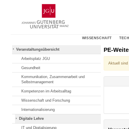
Zum
Johannes
Inhalt
Gutenberg-
springen
Universität
Mainz
WISSENSCHAFT
TECH
PE-Weit
Veranstaltungsübersicht
Arbeitsplatz JGU
Aktuell sind
Gesundheit
Kommunikation, Zusammenarbeit und
Selbstmanagement
Kompetenzen im Arbeitsalltag
Wissenschaft und Forschung
Internationalisierung
Digitale Lehre
IT und Digitalisierung