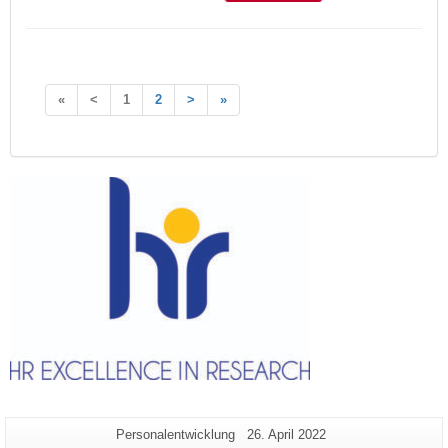
«
<
1
2
>
»
Zusätzliche
Seiten-
Letzte
Personalentwicklung
26. April 2022