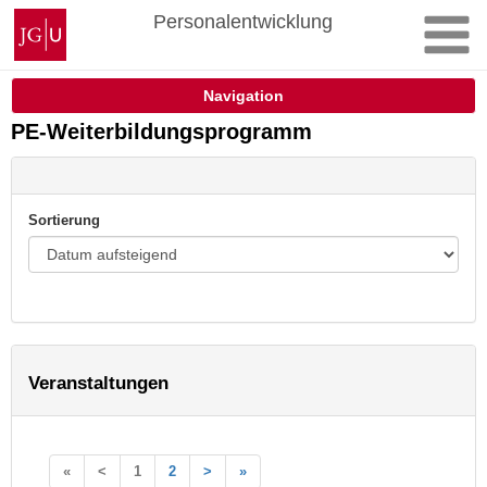
Zum
Johannes
Personalentwicklung
Inhalt
Gutenberg-
springen
Universität
Mainz
Navigation
PE-Weiterbildungsprogramm
Sortierung
Veranstaltungen
«
<
1
2
>
»