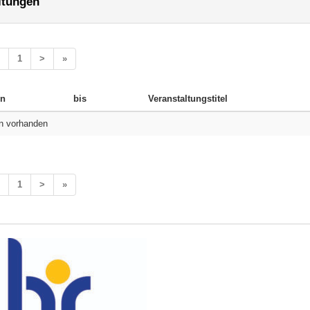
ltungen
1
>
»
n
bis
Veranstaltungstitel
n vorhanden
1
>
»