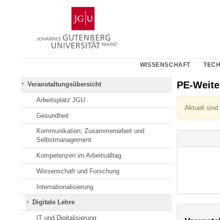
Zum
Johannes
Inhalt
Gutenberg-
springen
Universität
Mainz
WISSENSCHAFT
TECH
PE-Weit
Veranstaltungsübersicht
Arbeitsplatz JGU
Aktuell sind
Gesundheit
Kommunikation, Zusammenarbeit und
Selbstmanagement
Kompetenzen im Arbeitsalltag
Wissenschaft und Forschung
Internationalisierung
Digitale Lehre
IT und Digitalisierung