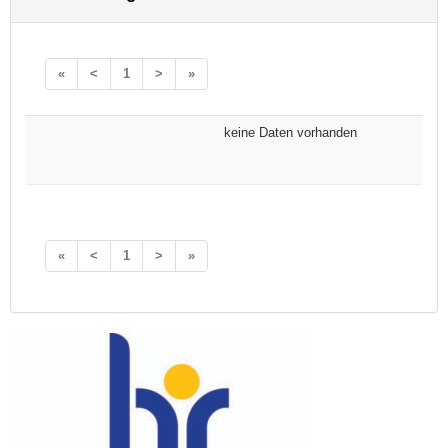
«
<
1
>
»
keine Daten vorhanden
«
<
1
>
»