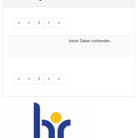
«
<
1
>
»
keine Daten vorhanden
«
<
1
>
»