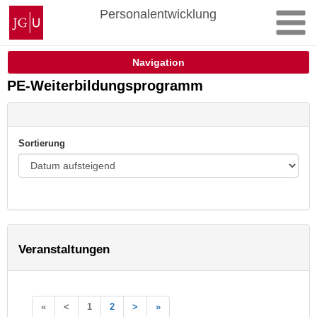
Zum
Johannes
Personalentwicklung
Inhalt
Gutenberg-
springen
Universität
Mainz
Navigation
PE-Weiterbildungsprogramm
Sortierung
Veranstaltungen
«
<
1
2
>
»