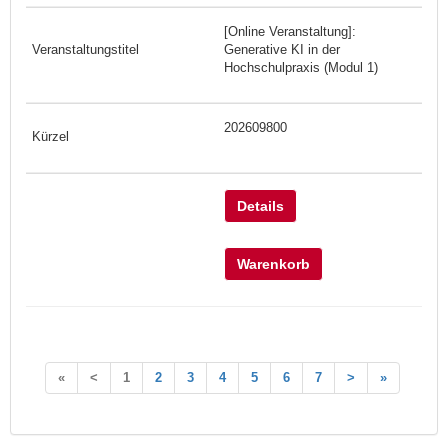
[Online Veranstaltung]:
Generative KI in der
Hochschulpraxis (Modul 1)
202609800
Details
Warenkorb
«
<
1
2
3
4
5
6
7
>
»