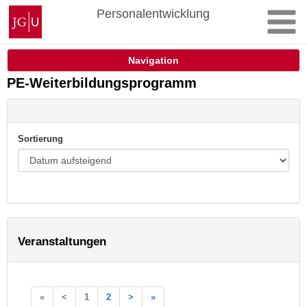
Zum
Johannes
Personalentwicklung
Inhalt
Gutenberg-
springen
Universität
Mainz
Navigation
PE-Weiterbildungsprogramm
Sortierung
Veranstaltungen
«
<
1
2
>
»