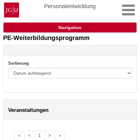
Zum
Johannes
Personalentwicklung
Inhalt
Gutenberg-
springen
Universität
Mainz
Navigation
PE-Weiterbildungsprogramm
Sortierung
Veranstaltungen
«
<
1
>
»