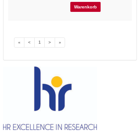
Warenkorb
«
<
1
>
»