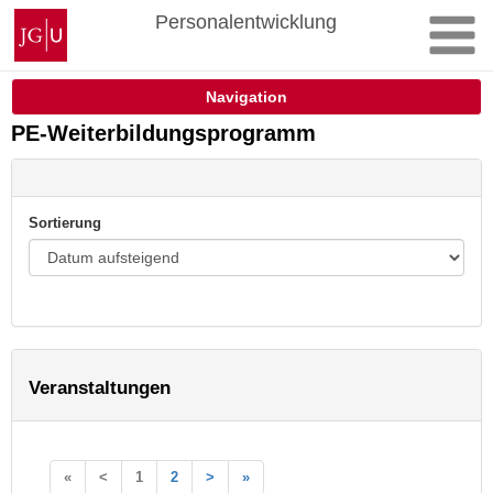
Zum
Johannes
Personalentwicklung
Inhalt
Gutenberg-
springen
Universität
Mainz
Navigation
PE-Weiterbildungsprogramm
Sortierung
Veranstaltungen
«
<
1
2
>
»