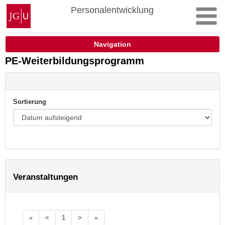
Zum
Johannes
Personalentwicklung
Inhalt
Gutenberg-
springen
Universität
Mainz
Navigation
PE-Weiterbildungsprogramm
Sortierung
Veranstaltungen
«
<
1
>
»