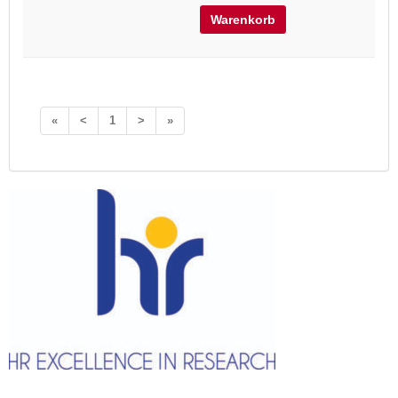
Warenkorb
«
<
1
>
»