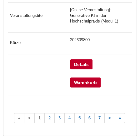
[Online Veranstaltung]:
Generative KI in der
Hochschulpraxis (Modul 1)
202609800
Details
Warenkorb
«
<
1
2
3
4
5
6
7
>
»