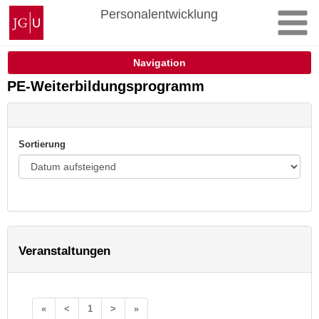
Zum
Johannes
Personalentwicklung
Inhalt
Gutenberg-
springen
Universität
Mainz
Navigation
PE-Weiterbildungsprogramm
Sortierung
Veranstaltungen
«
<
1
>
»