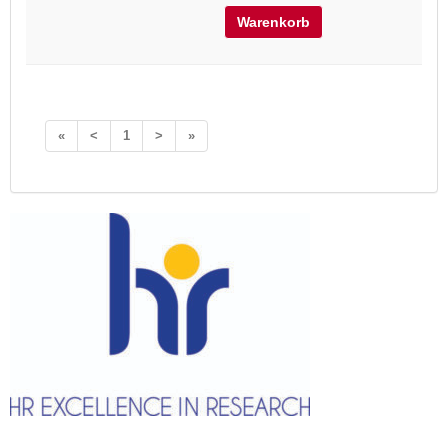
Warenkorb
«
<
1
>
»