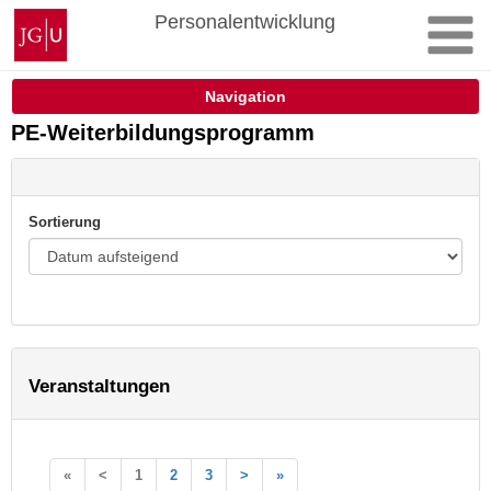
Zum
Johannes
Personalentwicklung
Inhalt
Gutenberg-
springen
Universität
Mainz
Navigation
PE-Weiterbildungsprogramm
Sortierung
Veranstaltungen
«
<
1
2
3
>
»