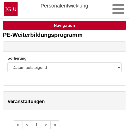
Zum
Johannes
Personalentwicklung
Inhalt
Gutenberg-
springen
Universität
Mainz
Navigation
PE-Weiterbildungsprogramm
Sortierung
Veranstaltungen
«
<
1
>
»