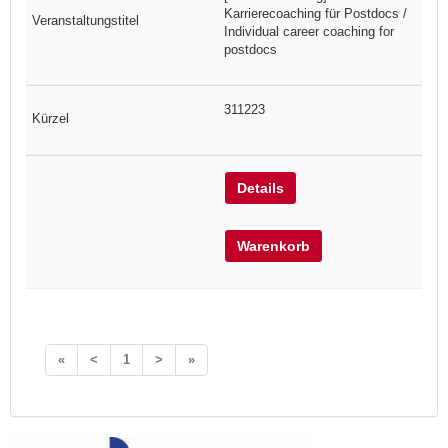
Karrierecoaching für Postdocs /
Individual career coaching for
postdocs
311223
Details
Warenkorb
«
<
1
>
»