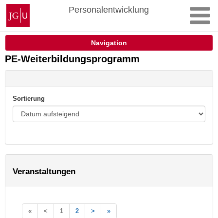
Zum
Johannes
Personalentwicklung
Inhalt
Gutenberg-
springen
Universität
Mainz
Navigation
PE-Weiterbildungsprogramm
Sortierung
Veranstaltungen
«
<
1
2
>
»