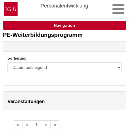
Zum
Johannes
Personalentwicklung
Inhalt
Gutenberg-
springen
Universität
Mainz
Navigation
PE-Weiterbildungsprogramm
Sortierung
Veranstaltungen
«
<
1
>
»