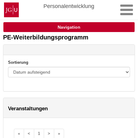
Zum
Johannes
Personalentwicklung
Inhalt
Gutenberg-
springen
Universität
Mainz
Navigation
PE-Weiterbildungsprogramm
Sortierung
Veranstaltungen
«
<
1
>
»