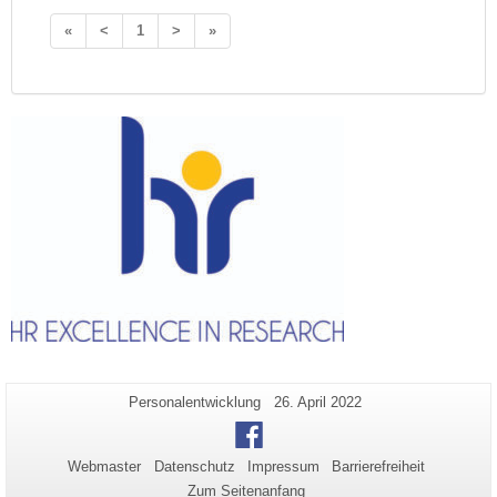
«
<
1
>
»
Zusätzliche
Seiten-
Letzte
Personalentwicklung
26. April 2022
Name:
Aktualisierung:
Informationen
Facebook
zu
Webmaster
Datenschutz
Impressum
Barrierefreiheit
dieser
Zum Seitenanfang