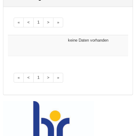
«
<
1
>
»
keine Daten vorhanden
«
<
1
>
»