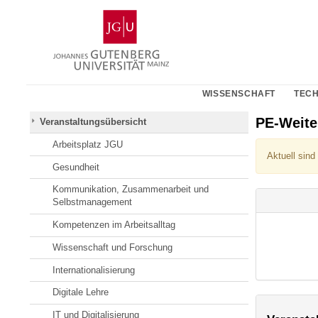
Zum
Johannes
Inhalt
Gutenberg-
springen
Universität
Mainz
WISSENSCHAFT
TECH
PE-Weit
Veranstaltungsübersicht
Arbeitsplatz JGU
Aktuell sind
Gesundheit
Kommunikation, Zusammenarbeit und
Selbstmanagement
Kompetenzen im Arbeitsalltag
Wissenschaft und Forschung
Internationalisierung
Digitale Lehre
IT und Digitalisierung