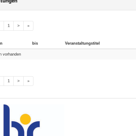
ltungen
1
>
»
n
bis
Veranstaltungstitel
n vorhanden
1
>
»