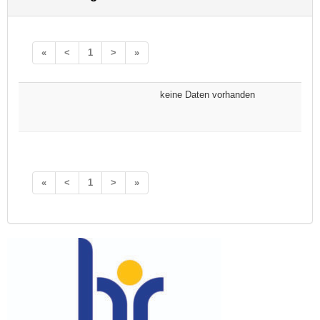
«
<
1
>
»
keine Daten vorhanden
«
<
1
>
»