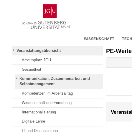
Zum
Johannes
Inhalt
Gutenberg-
springen
Universität
Mainz
WISSENSCHAFT
TECH
PE-Weit
Veranstaltungsübersicht
Arbeitsplatz JGU
Gesundheit
Kommunikation, Zusammenarbeit und
Selbstmanagement
Kompetenzen im Arbeitsalltag
Wissenschaft und Forschung
Veransta
Internationalisierung
Digitale Lehre
IT und Digitalisierung