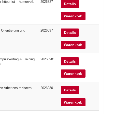
hüper ist – humorvoll,
2026827
Details
Warenkorb
 Orientierung und
2026097
Details
Warenkorb
mpulsvortrag & Training
20260981
Details
n
Warenkorb
len Arbeitens meistern
2026980
Details
Warenkorb