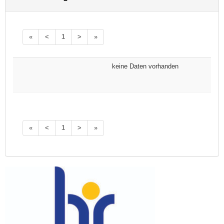
«
<
1
>
»
keine Daten vorhanden
«
<
1
>
»