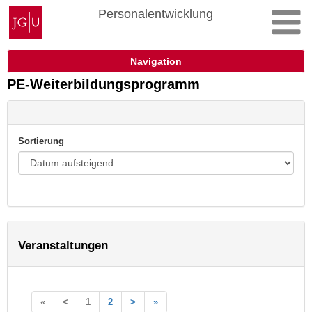
Zum
Johannes
Personalentwicklung
Inhalt
Gutenberg-
springen
Universität
Mainz
Navigation
PE-Weiterbildungsprogramm
Sortierung
Veranstaltungen
«
<
1
2
>
»