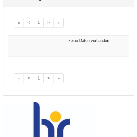
«
<
1
>
»
keine Daten vorhanden
«
<
1
>
»