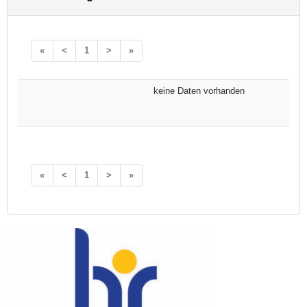
«
<
1
>
»
keine Daten vorhanden
«
<
1
>
»