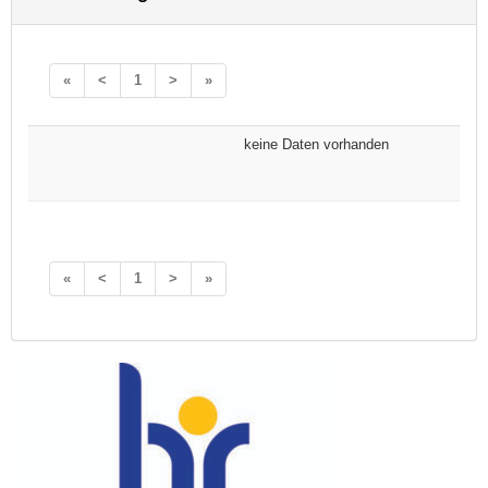
«
<
1
>
»
keine Daten vorhanden
«
<
1
>
»