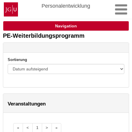
Zum
Johannes
Personalentwicklung
Inhalt
Gutenberg-
springen
Universität
Mainz
Navigation
PE-Weiterbildungsprogramm
Sortierung
Veranstaltungen
«
<
1
>
»