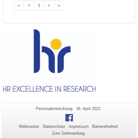
«
<
1
>
»
Zusätzliche
Seiten-
Letzte
Personalentwicklung
26. April 2022
Name:
Aktualisierung:
Informationen
Facebook
zu
Webmaster
Datenschutz
Impressum
Barrierefreiheit
dieser
Zum Seitenanfang
Seite