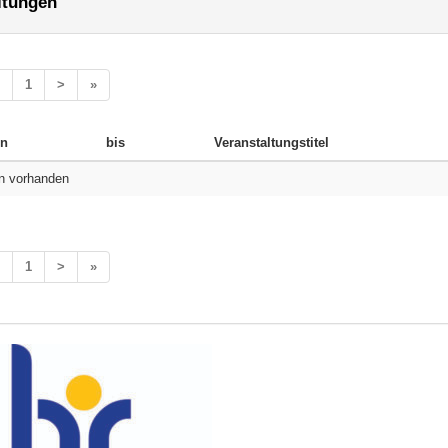
ltungen
1
>
»
n
bis
Veranstaltungstitel
n vorhanden
1
>
»