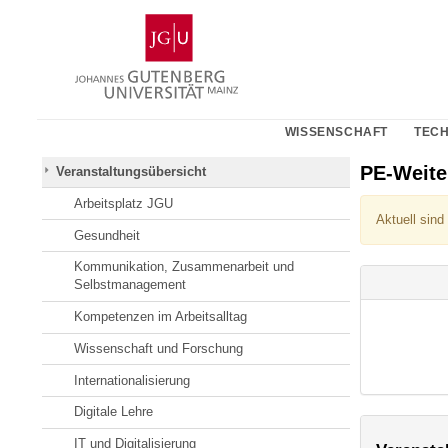
Zum
Johannes
Inhalt
Gutenberg-
springen
Universität
Mainz
WISSENSCHAFT
TECH
PE-Weit
Veranstaltungsübersicht
Arbeitsplatz JGU
Aktuell sind
Gesundheit
Kommunikation, Zusammenarbeit und
Selbstmanagement
Kompetenzen im Arbeitsalltag
Wissenschaft und Forschung
Internationalisierung
Digitale Lehre
IT und Digitalisierung