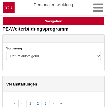
Zum
Johannes
Personalentwicklung
Inhalt
Gutenberg-
springen
Universität
Mainz
Navigation
PE-Weiterbildungsprogramm
Sortierung
Veranstaltungen
«
<
1
2
3
>
»