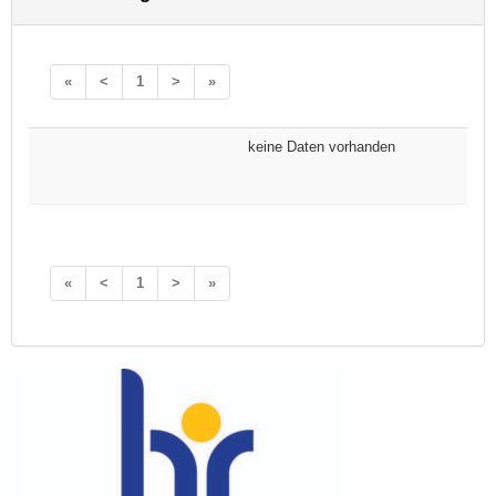
«
<
1
>
»
keine Daten vorhanden
«
<
1
>
»