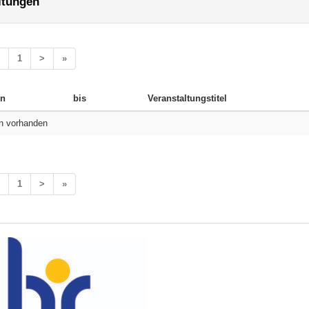
ltungen
1
>
»
n
bis
Veranstaltungstitel
n vorhanden
1
>
»