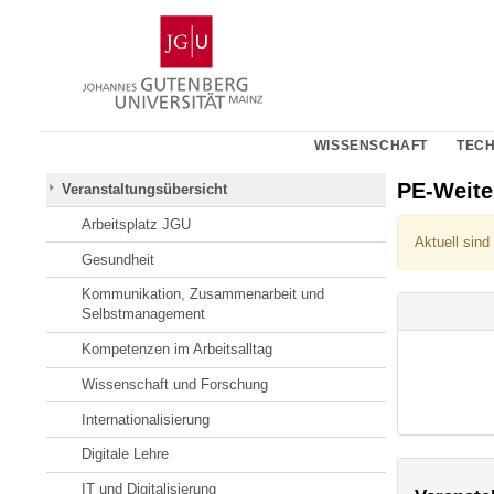
Zum
Johannes
Inhalt
Gutenberg-
springen
Universität
Mainz
WISSENSCHAFT
TECH
PE-Weit
Veranstaltungsübersicht
Arbeitsplatz JGU
Aktuell sind
Gesundheit
Kommunikation, Zusammenarbeit und
Selbstmanagement
Kompetenzen im Arbeitsalltag
Wissenschaft und Forschung
Internationalisierung
Digitale Lehre
IT und Digitalisierung