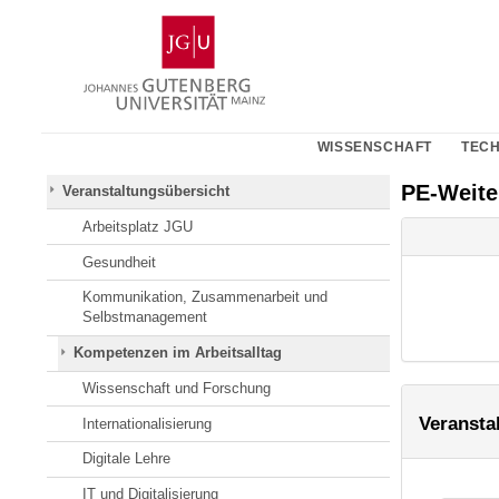
Zum
Johannes
Inhalt
Gutenberg-
springen
Universität
Mainz
WISSENSCHAFT
TECH
PE-Weit
Veranstaltungsübersicht
Arbeitsplatz JGU
Gesundheit
Kommunikation, Zusammenarbeit und
Selbstmanagement
Kompetenzen im Arbeitsalltag
Wissenschaft und Forschung
Veransta
Internationalisierung
Digitale Lehre
IT und Digitalisierung