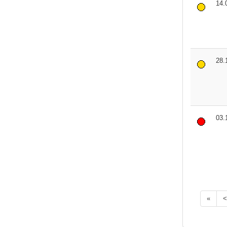
14.
28.
03.
«
<