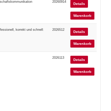
nschaftskommunikation
20260914
Details
Warenkorb
essionell, korrekt und schnell:
2026512
Details
Warenkorb
2026113
Details
Warenkorb