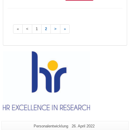
«
<
1
2
>
»
Zusätzliche
Seiten-
Letzte
Personalentwicklung
26. April 2022