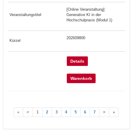
[Online Veranstaltung]:
Generative KI in der
Hochschulpraxis (Modul 1)
202609800
Details
Warenkorb
«
<
1
2
3
4
5
6
7
>
»