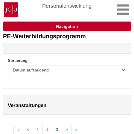
Zum
Johannes
Personalentwicklung
Inhalt
Gutenberg-
springen
Universität
Mainz
Navigation
PE-Weiterbildungsprogramm
Sortierung
Veranstaltungen
«
<
1
2
3
>
»